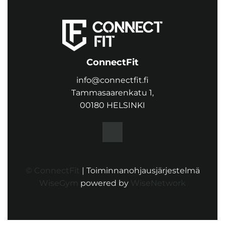
ConnectFit
info@connectfit.fi
Tammasaarenkatu 1,
00180 HELSINKI
© ConnectFit
| Toiminnanohjausjärjestelmä
WiseGym
powered by
WiseNetwork