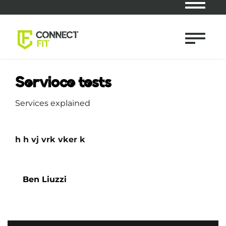
Navigat
Navigat
Servioce tests
Services explained
h h vj vrk vker k
Ben Liuzzi